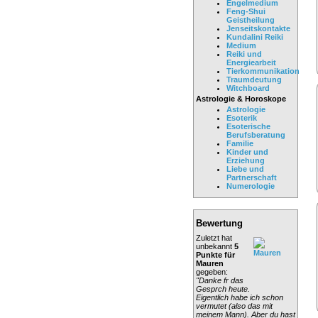
Engelmedium
Feng-Shui
Geistheilung
Jenseitskontakte
Kundalini Reiki
Medium
Reiki und
Energiearbeit
Tierkommunikation
Traumdeutung
Witchboard
Astrologie & Horoskope
Astrologie
Esoterik
Esoterische
Berufsberatung
Familie
Kinder und
Erziehung
Liebe und
Partnerschaft
Numerologie
Bewertung
Zuletzt hat
unbekannt
5
Punkte für
Mauren
gegeben:
"Danke fr das
Gesprch heute.
Eigentlich habe ich schon
vermutet (also das mit
meinem Mann). Aber du hast