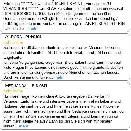
Erfahrung *** ***Nur wer die ZUKUNFT KENNT , vermag sie ZU
VERÄNDERN ******* Um KLAR zu sehen ,reicht oft schon ein wechsel
DER BLICKRICHTUNG>>Ich möchte Dir gerne mit meinen über
Generationen ererbten Fähigkeiten helfen. <<< . Ich bin hellsichtig /
hellfühlig und stehe im Kontakt mit den Engeln . Als REIKI MEISTERIN
habe ich die...
mehr
Aurora
PIN:0164
nicht online
Seit mehr als 30 Jahren arbeite ich als spirituelles Medium, Hellsehen
mit und ohne Hilfsmitteln. Mit Hilfsmitteln Skat, -Tarot, -M.Lenormand, -
Engelkarten
Ich sehe Vergangenheit, Gegenwart & die Zukunft und kann Ihnen auf
viele Fragen Ihres Lebens eine Antwort geben, Hintergründe aufdecken
und Sie in die Handlungsweise andere Menschen eintauchen lassen.
Durch verstehen und fühlen...
mehr
Fernanda
PIN:0371
nicht online
Nur klare Fragen können klare Antworten ergeben Danke für Ihr
Vertrauen Einfühlsame und intensive Lebenshilfe in allen Lebens- und
Notlagen Sie sind nervös und Ihnen fehlt die innere Ruhe? Probleme
lassen Sie nicht mehr schlafen und Ihre Gedanken drehen sich nur noch
um ein Thema? Sie stecken in einem Dilemma und kommen von da
nicht mehr alleine heraus? Dann sollten Sie sich von mir beraten
lassen...
mehr