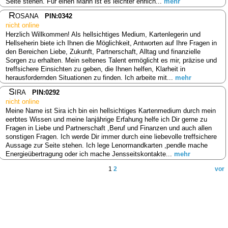
Seite stehen. Für einen Mann ist es leichter ehrlich...
mehr
Rosana
PIN:0342
nicht online
Herzlich Willkommen! Als hellsichtiges Medium, Kartenlegerin und
Hellseherin biete ich Ihnen die Möglichkeit, Antworten auf Ihre Fragen in
den Bereichen Liebe, Zukunft, Partnerschaft, Alltag und finanzielle
Sorgen zu erhalten. Mein seltenes Talent ermöglicht es mir, präzise und
treffsichere Einsichten zu geben, die Ihnen helfen, Klarheit in
herausfordernden Situationen zu finden. Ich arbeite mit...
mehr
Sira
PIN:0292
nicht online
Meine Name ist Sira ich bin ein hellsichtiges Kartenmedium durch mein
eerbtes Wissen und meine lanjährige Erfahung helfe ich Dir gerne zu
Fragen in Liebe und Partnerschaft ,Beruf und Finanzen und auch allen
sonstigen Fragen. Ich werde Dir immer durch eine liebevolle treffsichere
Aussage zur Seite stehen. Ich lege Lenormandkarten ,pendle mache
Energieübertragung oder ich mache Jensseitskontakte...
mehr
1
2
vor