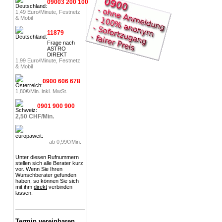
09003 200 100
1,49 Euro/Minute, Festnetz
& Mobil
11879
Frage nach
ASTRO
DIREKT
1,99 Euro/Minute, Festnetz
& Mobil
0900 606 678
1,80€/Min. inkl. MwSt.
0901 900 900
2,50 CHF/Min.
ab 0,99€/Min.
Unter diesen Rufnummern
stellen sich alle Berater kurz
vor. Wenn Sie Ihren
Wunschberater gefunden
haben, so können Sie sich
mit ihm
direkt
verbinden
lassen.
Termin vereinbaren