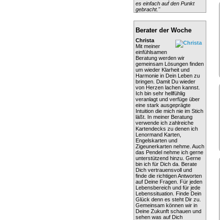
es einfach auf den Punkt
gebracht."
Berater der Woche
Christa
Mit meiner
einfühlsamen
Beratung werden wir
gemeinsam Lösungen finden
um wieder Klarheit und
Harmonie in Dein Leben zu
bringen. Damit Du wieder
von Herzen lachen kannst.
Ich bin sehr hellfühlig
veranlagt und verfüge über
eine stark ausgeprägte
Intuition die mich nie im Stich
läßt. In meiner Beratung
verwende ich zahlreiche
Kartendecks zu denen ich
Lenormand Karten,
Engelskarten und
Zigeunerkarten nehme. Auch
das Pendel nehme ich gerne
unterstützend hinzu. Gerne
bin ich für Dich da. Berate
Dich vertrauensvoll und
finde die richtigen Antworten
auf Deine Fragen. Für jeden
Lebensbereich und für jede
Lebenssituation. Finde Dein
Glück denn es steht Dir zu.
Gemeinsam können wir in
Deine Zukunft schauen und
sehen was auf Dich