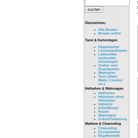
Übersichten:
Alle Berater
Berater online
Tarot & Kartenlegen
Kipperkarten
Lenormandkarten
Liebevolles
spirituelles
Kartenlegen
Orakel- und
Engelskarten
Skatkarten
Tarot (Rider
Waite, Crowley
etc.)
Hellsehen & Wahrsagen
Hellfühlen
Hellsehen ohne
Hilfsmittel
Hellsicht
Kristallkugel
Runen
Wahrsagen
Zukunftsdeutung
Medium & Channeling
Channeling
Energiearbeit
Engelkontakt