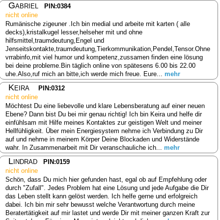
Gabriel
PIN:0384
nicht online
Rumänische zigeuner .Ich bin medial und arbeite mit karten ( alle
decks),kristalkugel lesser,helseher mit und ohne
hilfsmittel,traumdeutung,Engel und
Jenseitskontakte,traumdeutung,Tierkommunikation,Pendel,Tensor.Ohne
vrrabinfo,mit viel humor und kompetenz,zussamen finden eine lösung
bei deine probleme.Bin täglich online von spätesens 6.00 bis 22.00
uhe.Also,ruf mich an bitte,ich werde mich freue. Eure...
mehr
Keira
PIN:0312
nicht online
Möchtest Du eine liebevolle und klare Lebensberatung auf einer neuen
Ebene? Dann bist Du bei mir genau richtig! Ich bin Keira und helfe dir
einfühlsam mit Hilfe meines Kontaktes zur geistigen Welt und meiner
Hellfühligkeit. Über mein Energiesystem nehme ich Verbindung zu Dir
auf und nehme in meinem Körper Deine Blockaden und Widerstände
wahr. In Zusammenarbeit mit Dir veranschauliche ich...
mehr
Lindrad
PIN:0159
nicht online
Schön, dass Du mich hier gefunden hast, egal ob auf Empfehlung oder
durch "Zufall". Jedes Problem hat eine Lösung und jede Aufgabe die Dir
das Leben stellt kann gelöst werden. Ich helfe gerne und erfolgreich
dabei. Ich bin mir sehr bewusst welche Verantwortung durch meine
Beratertätigkeit auf mir lastet und werde Dir mit meiner ganzen Kraft zur