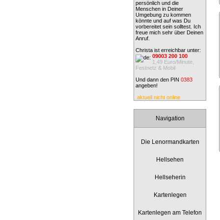
persönlich und die
Menschen in Deiner
Umgebung zu kommen
könnte und auf was Du
vorbereitet sein solltest. Ich
freue mich sehr über Deinen
Anruf.
Christa ist erreichbar unter:
09003 200 100
1,49 Euro/Minute,
Festnetz & Mobil
Und dann den PIN
0383
angeben!
aktuell nicht online
Navigation
Die Lenormandkarten
Hellsehen
Hellseherin
Kartenlegen
Kartenlegen am Telefon