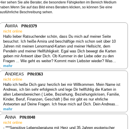
Hier sehen Sie alle Berater, die besondere Fähigkeiten im Bereich Medium
haben.Wenn Sie auf das Bild eines Beraters klicken, so können Sie eine
ausführliche Beschreibung sehen.
Amira
PIN:0379
nicht online
Hallo lieber Ratsuchender schön, dass Du mich auf meiner Seite
besuchst. Ich heiße Amira und beschäftige mich schon seit über 10
Jahren mit meinen Lenormand-Karten und meiner Hellsicht, dem
Pendeln und meiner Hellfühligkeit. Egal was Dich bewegt die Karten
geben mir Antwort über Dich. Ob Kummer in der Liebe oder zu den
Fragen ... Wie geht es weiter? Kommt mein Liebster wieder? Was...
mehr
Andreas
PIN:0363
nicht online
Hallo ich heiße Dich ganz herzlich bei mir Willkommen. Mein Name ist
Andreas, ich bin sehr erfolgreich und lege Dir hellfühlig die Karten in
allen Lebensbereichen ( Liebe, Beziehung, Beziehungskrisen, Familie,
Kinder, Beruf, Finanzen, Geschäft ) Bei mir gibt es nur ehrliche
Antworten auf Deine Fragen. Ich freue mich auf Dich. Dein Andreas...
mehr
Anna
PIN:0048
nicht online
- ***Sensitive Lebensberatung mit Herz und 35 Jahren esoterischer