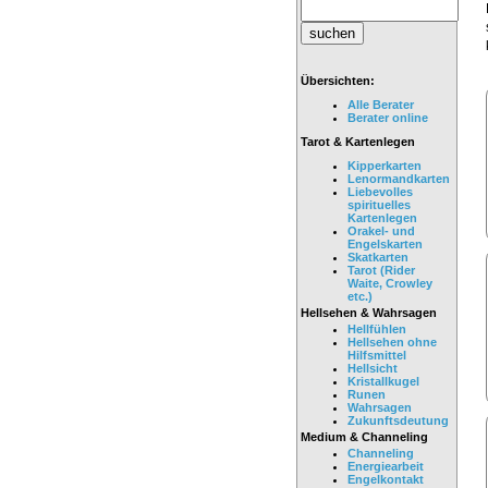
Übersichten:
Alle Berater
Berater online
Tarot & Kartenlegen
Kipperkarten
Lenormandkarten
Liebevolles
spirituelles
Kartenlegen
Orakel- und
Engelskarten
Skatkarten
Tarot (Rider
Waite, Crowley
etc.)
Hellsehen & Wahrsagen
Hellfühlen
Hellsehen ohne
Hilfsmittel
Hellsicht
Kristallkugel
Runen
Wahrsagen
Zukunftsdeutung
Medium & Channeling
Channeling
Energiearbeit
Engelkontakt