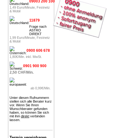
09003 200 100
1,49 Euro/Minute, Festnetz
& Mobil
11879
Frage nach
ASTRO
DIREKT
1,99 Euro/Minute, Festnetz
& Mobil
0900 606 678
1,80€/Min. inkl. MwSt.
0901 900 900
2,50 CHF/Min.
ab 0,99€/Min.
Unter diesen Rufnummern
stellen sich alle Berater kurz
vor. Wenn Sie Ihren
Wunschberater gefunden
haben, so können Sie sich
mit ihm
direkt
verbinden
lassen.
Termin vereinbaren