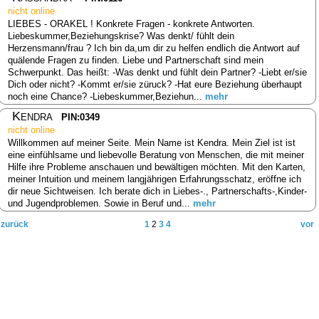
nicht online
LIEBES - ORAKEL ! Konkrete Fragen - konkrete Antworten.
Liebeskummer,Beziehungskrise? Was denkt/ fühlt dein
Herzensmann/frau ? Ich bin da,um dir zu helfen endlich die Antwort auf
quälende Fragen zu finden. Liebe und Partnerschaft sind mein
Schwerpunkt. Das heißt: -Was denkt und fühlt dein Partner? -Liebt er/sie
Dich oder nicht? -Kommt er/sie züruck? -Hat eure Beziehung überhaupt
noch eine Chance? -Liebeskummer,Beziehun...
mehr
Kendra
PIN:0349
nicht online
Willkommen auf meiner Seite. Mein Name ist Kendra. Mein Ziel ist ist
eine einfühlsame und liebevolle Beratung von Menschen, die mit meiner
Hilfe ihre Probleme anschauen und bewältigen möchten. Mit den Karten,
meiner Intuition und meinem langjährigen Erfahrungsschatz, eröffne ich
dir neue Sichtweisen. Ich berate dich in Liebes-., Partnerschafts-,Kinder-
und Jugendproblemen. Sowie in Beruf und...
mehr
zurück
1
2
3
4
vor