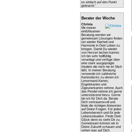
es einfach auf den Punkt
gebracht."
Berater der Woche
Christa
Mit meiner
einfühlsamen
Beratung werden wir
gemeinsam Lösungen finden
um wieder Klarheit und
Harmonie in Dein Leben zu
bringen. Damit Du wieder
von Herzen lachen kannst.
Ich bin sehr hellfühlig
veranlagt und verfüge über
eine stark ausgeprägte
Intuition die mich nie im Stich
läßt. In meiner Beratung
verwende ich zahlreiche
Kartendecks zu denen ich
Lenormand Karten,
Engelskarten und
Zigeunerkarten nehme. Auch
das Pendel nehme ich gerne
unterstützend hinzu. Gerne
bin ich für Dich da. Berate
Dich vertrauensvoll und
finde die richtigen Antworten
auf Deine Fragen. Für jeden
Lebensbereich und für jede
Lebenssituation. Finde Dein
Glück denn es steht Dir zu.
Gemeinsam können wir in
Deine Zukunft schauen und
sehen was auf Dich