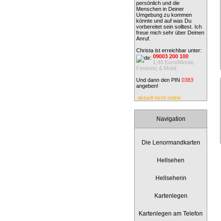
persönlich und die
Menschen in Deiner
Umgebung zu kommen
könnte und auf was Du
vorbereitet sein solltest. Ich
freue mich sehr über Deinen
Anruf.
Christa ist erreichbar unter:
09003 200 100
1,49 Euro/Minute,
Festnetz & Mobil
Und dann den PIN
0383
angeben!
aktuell nicht online
Navigation
Die Lenormandkarten
Hellsehen
Hellseherin
Kartenlegen
Kartenlegen am Telefon